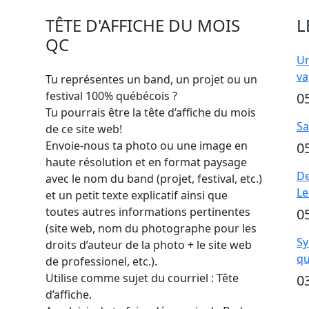
TÊTE D'AFFICHE DU MOIS
L
QC
Un
va
Tu représentes un band, un projet ou un
festival 100% québécois ?
0
Tu pourrais être la tête d’affiche du mois
Sa
de ce site web!
Envoie-nous ta photo ou une image en
0
haute résolution et en format paysage
De
avec le nom du band (projet, festival, etc.)
Le
et un petit texte explicatif ainsi que
toutes autres informations pertinentes
0
(site web, nom du photographe pour les
Sy
droits d’auteur de la photo + le site web
qu
de professionel, etc.).
Utilise comme sujet du courriel : Tête
0
d’affiche.