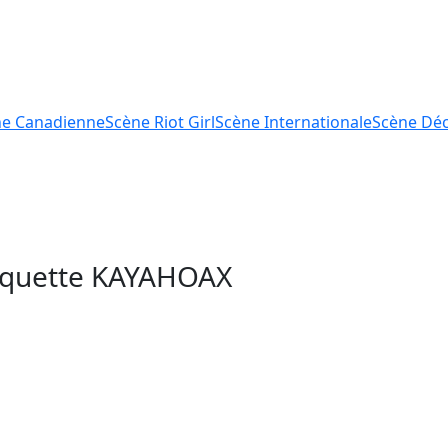
ne
Canadienne
Scène
Riot Girl
Scène
Internationale
Scène
Déc
tiquette
KAYAHOAX