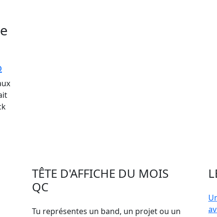
te
o
aux
it
ck
TÊTE D'AFFICHE DU MOIS
L
QC
Un
av
Tu représentes un band, un projet ou un