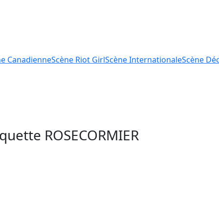
ne
Canadienne
Scène
Riot Girl
Scène
Internationale
Scène
Déc
tiquette
ROSECORMIER