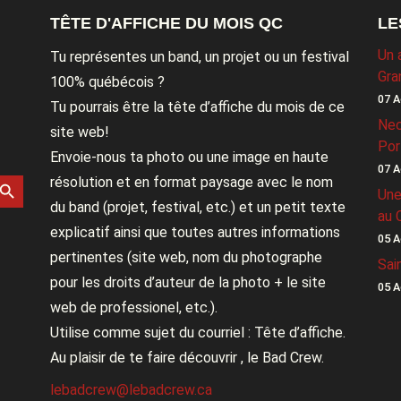
TÊTE D'AFFICHE DU MOIS QC
LE
Un 
Tu représentes un band, un projet ou un festival
Gra
100% québécois ?
07 A
Tu pourrais être la tête d’affiche du mois de ce
Nec
site web!
Por
Envoie-nous ta photo ou une image en haute
07 A
rch Button
résolution et en format paysage avec le nom
Une
du band (projet, festival, etc.) et un petit texte
au 
explicatif ainsi que toutes autres informations
05 A
pertinentes (site web, nom du photographe
Sai
pour les droits d’auteur de la photo + le site
05 A
web de professionel, etc.).
Utilise comme sujet du courriel : Tête d’affiche.
Au plaisir de te faire découvrir , le Bad Crew.
lebadcrew@lebadcrew.ca