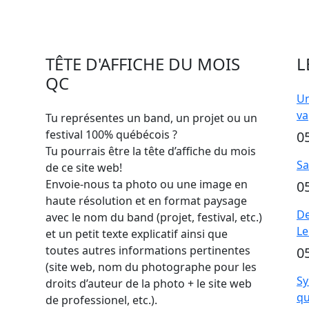
TÊTE D'AFFICHE DU MOIS
L
QC
Un
va
Tu représentes un band, un projet ou un
festival 100% québécois ?
0
Tu pourrais être la tête d’affiche du mois
Sa
de ce site web!
Envoie-nous ta photo ou une image en
0
haute résolution et en format paysage
De
avec le nom du band (projet, festival, etc.)
Le
et un petit texte explicatif ainsi que
toutes autres informations pertinentes
0
(site web, nom du photographe pour les
Sy
droits d’auteur de la photo + le site web
qu
de professionel, etc.).