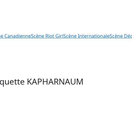
ne
Canadienne
Scène
Riot Girl
Scène
Internationale
Scène
Déc
tiquette
KAPHARNAUM