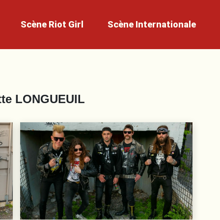
Scène
Riot Girl
Scène
Internationale
tte
LONGUEUIL