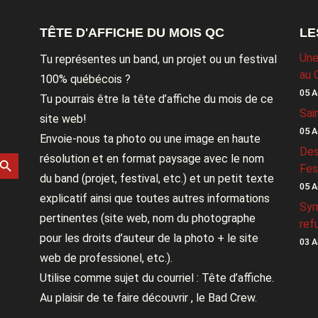
TÊTE D'AFFICHE DU MOIS QC
LE
Une
Tu représentes un band, un projet ou un festival
au 
100% québécois ?
05 A
Tu pourrais être la tête d’affiche du mois de ce
Sai
site web!
05 A
Envoie-nous ta photo ou une image en haute
Des
rch Button
résolution et en format paysage avec le nom
Fes
du band (projet, festival, etc.) et un petit texte
05 A
explicatif ainsi que toutes autres informations
Sym
pertinentes (site web, nom du photographe
ref
pour les droits d’auteur de la photo + le site
03 A
web de professionel, etc.).
Utilise comme sujet du courriel : Tête d’affiche.
Au plaisir de te faire découvrir , le Bad Crew.