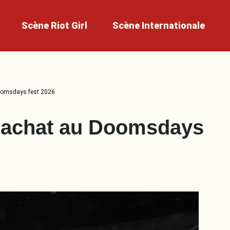
Scène
Riot Girl
Scène
Internationale
Doomsdays fest 2026
Crachat au Doomsdays