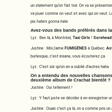
un
statement
qu’on fait tsé. On va se présente
va jouer comme on veut et avec qui on veut. Le 
pis
haters gonna hate
.
Avez-vous des bands préférés dans l
Lyz : Ben là, à Montréal,
Taxi Girls
!
Sorehead
Justine : Moi j’aime
FUMIGÈNES
à Québec.
As
burlesque, c’est insane, vous écouterez ça.
Lyz : C’est sûr qu’on en a oublié d’autres haha.
On a entendu des nouvelles chansons à
deuxième album de Crachat bientôt ?
Justine : Oui tellement !
Lyz : Y faut juste se décider à en enregistrer u
Justine : Ouais c’est ça là, on a comme pris un