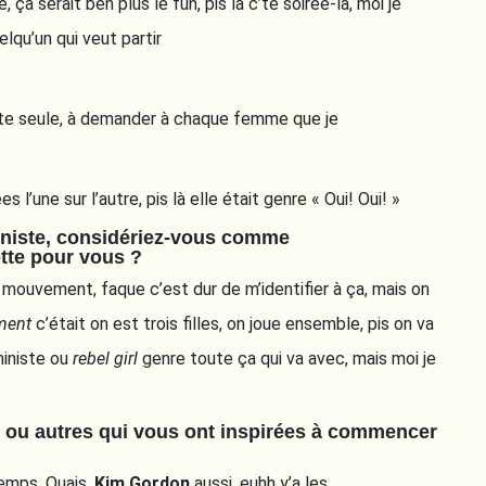
 ça serait ben plus le fun, pis la c’te soirée-là, moi je
elqu’un qui veut partir
ute seule, à demander à chaque femme que je
’une sur l’autre, pis là elle était genre « Oui! Oui! »
niste, considériez-vous comme
ette pour vous ?
mouvement, faque c’est dur de m’identifier à ça, mais on
ment
c’était on est trois filles, on joue ensemble, pis on va
ministe ou
rebel girl
genre toute ça qui va avec, mais moi je
 ou autres qui vous ont inspirées à commencer
emps. Ouais,
Kim Gordon
aussi, euhh y’a les