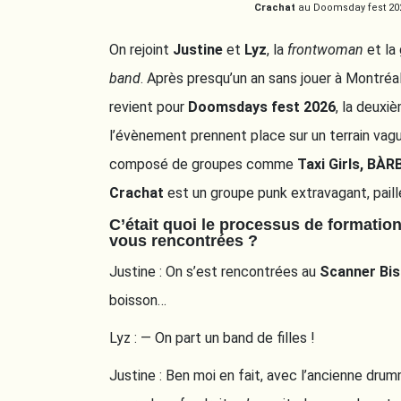
Crachat
au Doomsday fest 202
On rejoint
Justine
et
Lyz
, la
frontwoman
et la 
band
. Après presqu’un an sans jouer à Montréal
revient pour
Doomsdays fest 2026
, la deuxi
l’évènement prennent place sur un terrain vag
composé de groupes comme
Taxi Girls, BÀR
Crachat
est un groupe punk extravagant, pai
C’était quoi le processus de formati
vous rencontrées ?
Justine : On s’est rencontrées au
Scanner Bis
boisson…
Lyz : — On part un band de filles !
Justine : Ben moi en fait, avec l’ancienne dru