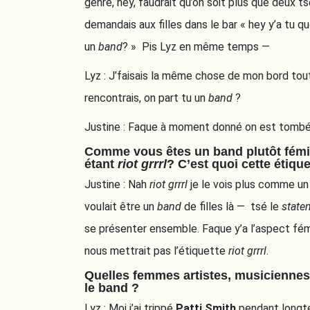
genre, hey, faudrait qu’on soit plus que deux tsé,
demandais aux filles dans le bar « hey y’a tu qu
un
band
? » Pis Lyz en même temps —
Lyz : J’faisais la même chose de mon bord to
rencontrais, on part tu un
band
?
Justine : Faque à moment donné on est tombées l
Comme vous êtes un band plutôt fémi
étant
riot grrrl
? C’est quoi cette étiqu
Justine : Nah
riot grrrl
je le vois plus comme un 
voulait être un
band
de filles là — tsé le
state
se présenter ensemble. Faque y’a l’aspect fé
nous mettrait pas l’étiquette
riot grrrl
.
Quelles femmes artistes, musiciennes
le band ?
Lyz : Moi j’ai trippé
Patti Smith
pendant longt