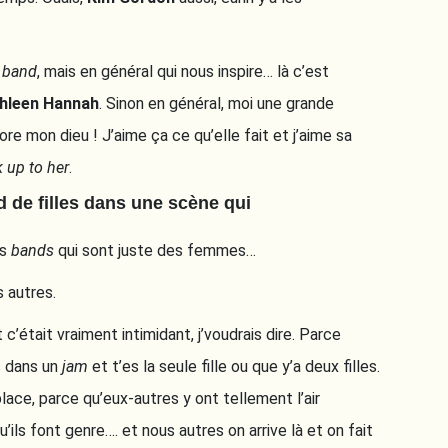
e
band
, mais en général qui nous inspire… là c’est
hleen Hannah
. Sinon en général, moi une grande
dore mon dieu ! J’aime ça ce qu’elle fait et j’aime sa
k up to her
.
 de filles dans une scène qui
es
bands
qui sont juste des femmes…
s autres.
c’était vraiment intimidant, j’voudrais dire. Parce
 dans un
jam
et t’es la seule fille ou que y’a deux filles.
ace, parce qu’eux-autres y ont tellement l’air
qu’ils font genre…. et nous autres on arrive là et on fait