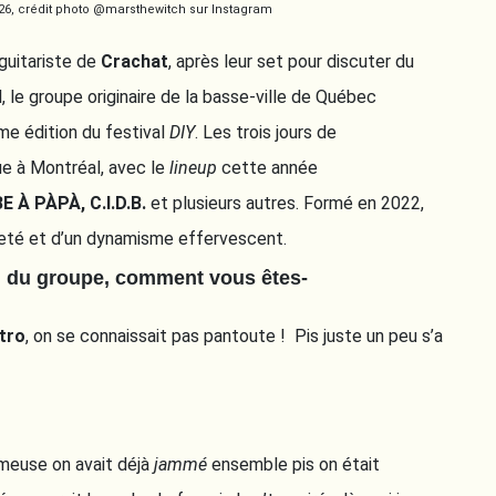
6, crédit photo @marsthewitch sur Instagram
guitariste de
Crachat
, après leur set pour discuter du
, le groupe originaire de la basse-ville de Québec
ème édition du festival
DIY
. Les trois jours de
ue à Montréal, avec le
lineup
cette année
BE À PÀPÀ, C.I.D.B.
et plusieurs autres. Formé en 2022,
lleté et d’un dynamisme effervescent.
on du groupe, comment vous êtes-
tro
, on se connaissait pas pantoute ! Pis juste un peu s’a
mmeuse on avait déjà
jammé
ensemble pis on était