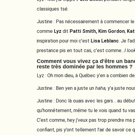
classiques tsé.
Justine : Pas nécessairement à commencer l
comme
Lyz
dit
Patti Smith,
Kim Gordon
,
Kat
inspiration pour moi c’est
Lisa Leblanc
. Je l’a
prestance pis en tout cas, c’est comme…
I loo
Comment vous vivez ça d’être un band
reste très dominée par les hommes ?
Lyz : Oh mon dieu, à Québec y’en a combien d
Justine : Ben yen a juste un
haha,
y’a juste nou
Justine : Donc là ouais avec les gars… au début 
qu’honnêtement, même tu le vois quand tu vas
C’est comme, hey j’veux pas trop prendre ma pl
confiant, pis y’ont tellement l’air de savoir ce 