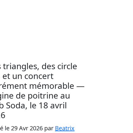
 triangles, des circle
s et un concert
rrément mémorable —
ine de poitrine au
b Soda, le 18 avril
26
ié le 29 Avr 2026
par
Beatrix