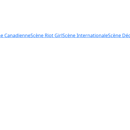
ne
Canadienne
Scène
Riot Girl
Scène
Internationale
Scène
Déc