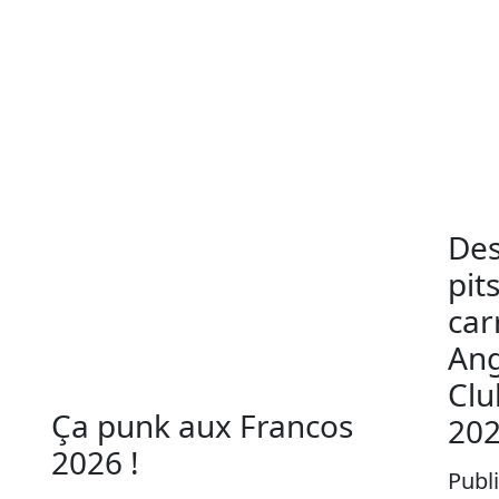
Des
pit
ca
Ang
Clu
Ça punk aux Francos
20
2026 !
Publ