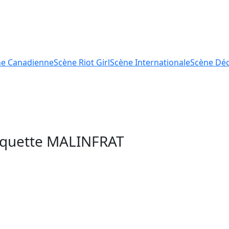
ne
Canadienne
Scène
Riot Girl
Scène
Internationale
Scène
Déc
tiquette
MALINFRAT