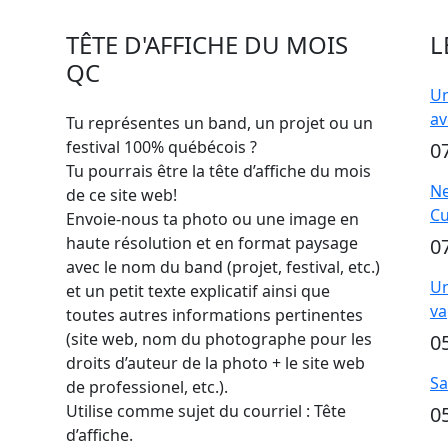
TÊTE D'AFFICHE DU MOIS
L
QC
Un
av
Tu représentes un band, un projet ou un
festival 100% québécois ?
0
Tu pourrais être la tête d’affiche du mois
Ne
de ce site web!
Cu
Envoie-nous ta photo ou une image en
haute résolution et en format paysage
0
avec le nom du band (projet, festival, etc.)
Un
et un petit texte explicatif ainsi que
va
toutes autres informations pertinentes
(site web, nom du photographe pour les
0
droits d’auteur de la photo + le site web
Sa
de professionel, etc.).
Utilise comme sujet du courriel : Tête
0
d’affiche.