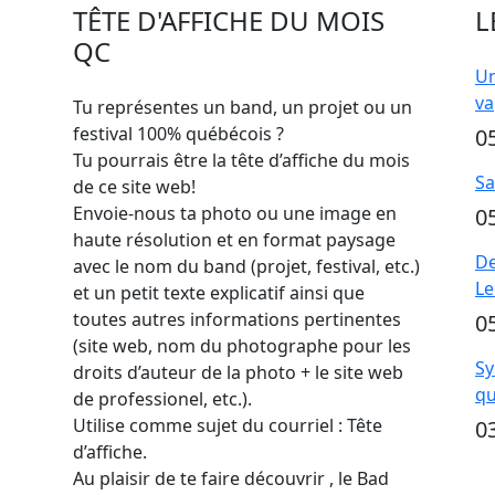
TÊTE D'AFFICHE DU MOIS
L
QC
Un
va
Tu représentes un band, un projet ou un
festival 100% québécois ?
0
Tu pourrais être la tête d’affiche du mois
Sa
de ce site web!
Envoie-nous ta photo ou une image en
0
haute résolution et en format paysage
De
avec le nom du band (projet, festival, etc.)
Le
et un petit texte explicatif ainsi que
toutes autres informations pertinentes
0
(site web, nom du photographe pour les
Sy
droits d’auteur de la photo + le site web
qu
de professionel, etc.).
Utilise comme sujet du courriel : Tête
0
d’affiche.
Au plaisir de te faire découvrir , le Bad