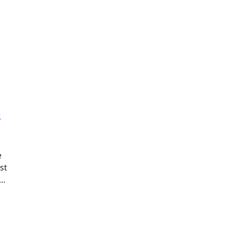
e
e
st
e…