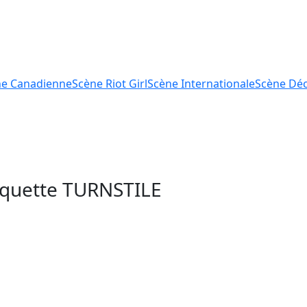
ne
Canadienne
Scène
Riot Girl
Scène
Internationale
Scène
Déc
tiquette
TURNSTILE