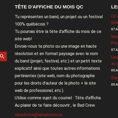
TÊTE D'AFFICHE DU MOIS QC
LE
Un 
Tu représentes un band, un projet ou un festival
Gra
100% québécois ?
07 A
Tu pourrais être la tête d’affiche du mois de ce
Nec
site web!
Por
Envoie-nous ta photo ou une image en haute
07 A
rch Button
résolution et en format paysage avec le nom
Une
du band (projet, festival, etc.) et un petit texte
au 
explicatif ainsi que toutes autres informations
05 A
pertinentes (site web, nom du photographe
Sai
pour les droits d’auteur de la photo + le site
05 A
web de professionel, etc.).
Utilise comme sujet du courriel : Tête d’affiche.
Au plaisir de te faire découvrir , le Bad Crew.
lebadcrew@lebadcrew.ca