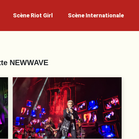
Scène
Riot Girl
Scène
Internationale
tte
NEWWAVE