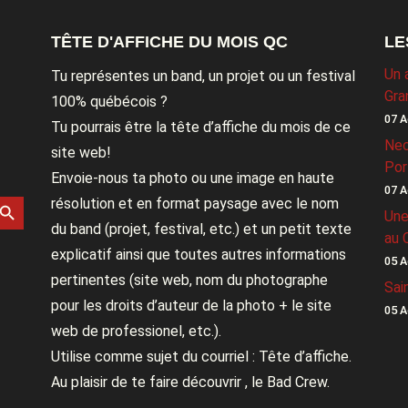
TÊTE D'AFFICHE DU MOIS QC
LE
Un 
Tu représentes un band, un projet ou un festival
Gra
100% québécois ?
07 A
Tu pourrais être la tête d’affiche du mois de ce
Nec
site web!
Por
Envoie-nous ta photo ou une image en haute
07 A
rch Button
résolution et en format paysage avec le nom
Une
du band (projet, festival, etc.) et un petit texte
au 
explicatif ainsi que toutes autres informations
05 A
pertinentes (site web, nom du photographe
Sai
pour les droits d’auteur de la photo + le site
05 A
web de professionel, etc.).
Utilise comme sujet du courriel : Tête d’affiche.
Au plaisir de te faire découvrir , le Bad Crew.