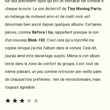
sur leur précédent opus qui est un véritable ver d’oreille à
chaque écoute. Le son distinctif de
Tiny Moving Parts
,
un mélange de
midwest emo
et de
math rock
, est
désormais bien ancré depuis quelques albums. Certaines
pièces, comme
Before I Go
, rappellent presque le son
d’un nouveau
Blink-182
. C’est cela qui a mystifié ma
copine lorsque j’ai mis l’album dans la voiture. Cela dit,
j’aurais aimé être davantage surpris. Même si cet album
reste dans la zone de confort du groupe, il est tout de
même plaisant, un peu comme retrouver une vieille paire
de chaussettes préférées : rien de révolutionnaire, mais
toujours agréable.
⭐
⭐
⭐
Rating: 3 out of 5.