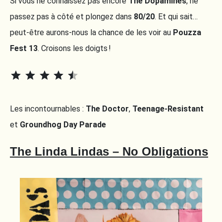
Si vous ne connaissez pas encore
The Dopamines
, ne
passez pas à côté et plongez dans
80/20
. Et qui sait…
peut-être aurons-nous la chance de les voir au
Pouzza
Fest 13
. Croisons les doigts !
⭐
⭐
⭐
⭐
⭐
Rating: 4.5 out of 5.
Les incontournables :
The Doctor
,
Teenage-Resistant
et
Groundhog Day Parade
The Linda Lindas – No Obligations