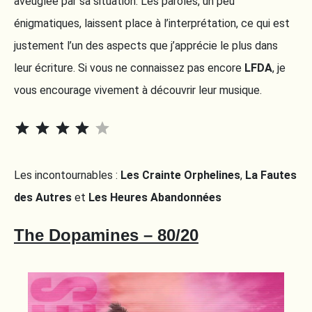
aveuglée par sa situation. Les paroles, un peu
énigmatiques, laissent place à l’interprétation, ce qui est
justement l’un des aspects que j’apprécie le plus dans
leur écriture. Si vous ne connaissez pas encore
LFDA
, je
vous encourage vivement à découvrir leur musique.
⭐
⭐
⭐
⭐
Rating: 4 out of 5.
Les incontournables :
Les Crainte Orphelines
,
La Fautes
des Autres
et
Les Heures Abandonnées
The Dopamines – 80/20