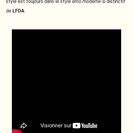
style est toujours dans le style
emo
moderne si distinctif
de
LFDA
.