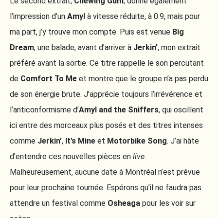
Le second extrait,
Chewing Gum
, donne également
l’impression d’un
Amyl
à vitesse réduite, à 0.9, mais pour
ma part, j’y trouve mon compte. Puis est venue
Big
Dream
, une balade, avant d’arriver à
Jerkin’
, mon extrait
préféré avant la sortie. Ce titre rappelle le son percutant
de
Comfort To Me
et montre que le groupe n’a pas perdu
de son énergie brute. J’apprécie toujours l’irrévérence et
l’anticonformisme d’
Amyl and the Sniffers
, qui oscillent
ici entre des morceaux plus posés et des titres intenses
comme
Jerkin’
,
It’s Mine
et
Motorbike Song
. J’ai hâte
d’entendre ces nouvelles pièces en
live
.
Malheureusement, aucune date à Montréal n’est prévue
pour leur prochaine tournée. Espérons qu’il ne faudra pas
attendre un festival comme
Osheaga
pour les voir sur