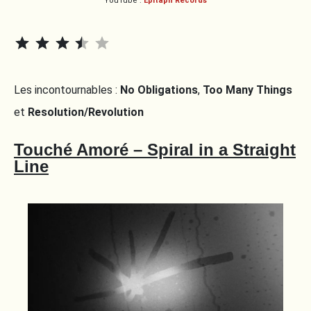
YouTube :
Epitaph Records
⭐
⭐
⭐
⭐
Rating: 3.5 out of 5.
Les incontournables :
No Obligations
,
Too Many Things
et
Resolution/Revolution
Touché Amoré – Spiral in a Straight
Line