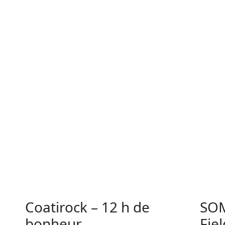
Coatirock – 12 h de
SOM
bonheur
Fie