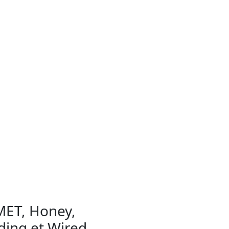
ET, Honey,
lding et Wired