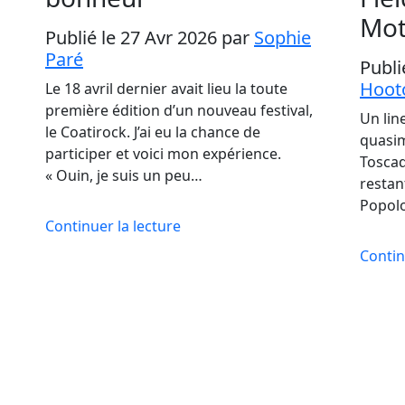
Mot
Publié le 27 Avr 2026
par
Sophie
Paré
Publi
Hoot
Le 18 avril dernier avait lieu la toute
première édition d’un nouveau festival,
Un lin
le Coatirock. J’ai eu la chance de
quasim
participer et voici mon expérience.
Toscad
« Ouin, je suis un peu…
restan
Popolo
Continuer la lecture
Contin