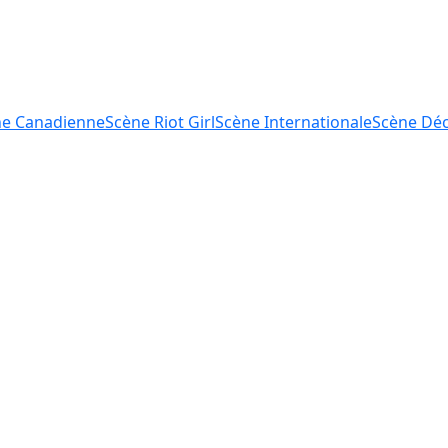
ne
Canadienne
Scène
Riot Girl
Scène
Internationale
Scène
Déc