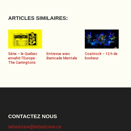
ARTICLES SIMILAIRES:
Série – le Québec
Entrevue avec
Coatirock – 12 h de
envahit l’Europe :
Barricade Mentale
bonheur
The Carringtons
CONTACTEZ NOUS
lebadcrew@lebadcrew.ca