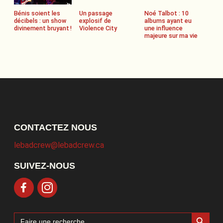
Bénis soient les
Un passage
Noé Talbot : 10
décibels : un show
explosif de
albums ayant eu
divinement bruyant !
Violence City
une influence
majeure sur ma vie
CONTACTEZ NOUS
lebadcrew@lebadcrew.ca
SUIVEZ-NOUS
Search Button
Search