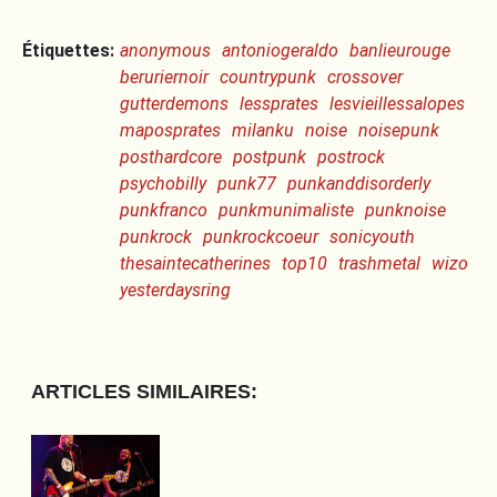
Étiquettes:
anonymous
antoniogeraldo
banlieurouge
beruriernoir
countrypunk
crossover
gutterdemons
lessprates
lesvieillessalopes
maposprates
milanku
noise
noisepunk
posthardcore
postpunk
postrock
psychobilly
punk77
punkanddisorderly
punkfranco
punkmunimaliste
punknoise
punkrock
punkrockcoeur
sonicyouth
thesaintecatherines
top10
trashmetal
wizo
yesterdaysring
ARTICLES SIMILAIRES: