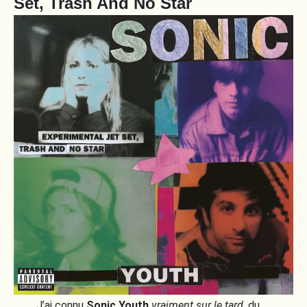
Set, Trash And No Star
J’ai connu
Sonic Youth
vraiment sur le tard
, du