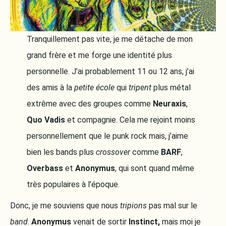
Tranquillement pas vite, je me détache de mon
grand frère et me forge une identité plus
personnelle. J’ai probablement 11 ou 12 ans, j’ai
des amis à la
petite école
qui
tripent
plus métal
extrême avec des groupes comme
Neuraxis
,
Quo Vadis
et compagnie. Cela me rejoint moins
personnellement que le punk rock mais, j’aime
bien les bands plus
crossover
comme
BARF
,
Overbass
et
Anonymus
, qui sont quand même
très populaires à l’époque.
Donc, je me souviens que nous
tripions
pas mal sur le
band
.
Anonymus
venait de sortir
Instinct,
mais moi je