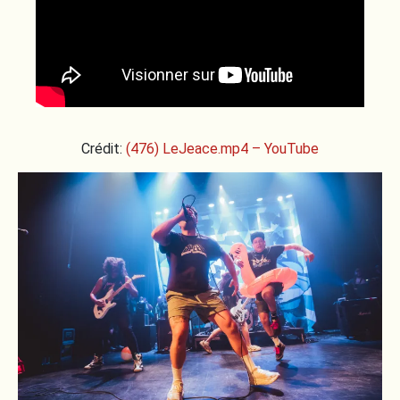
Crédit:
(476) LeJeace.mp4 – YouTube