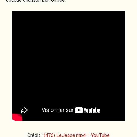
Crédit :
(476) LeJeace.mp4 – YouTube