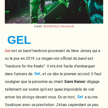
Crédit :
BLVCKGOLD | Facebook
GEL
Gel
est un
band
hardcore
provenant du New Jersey qui a
vu le jour en 2019. Le slogan non officiel du
band
est
“
hardcore for the freak
s”. Il m’a été facile d’embarquer
dans l’univers de
Gel
, et ce dès le premier accord. Il faut
souligner que la personne au chant
Sami Kaiser
dégage
tellement sur scène qu’il est quasi impossible de voir
arriver les
divings
devant nous. En un mot,
Gel
a su me
foudroyer avec sa prestation. J’étais cependant un peu