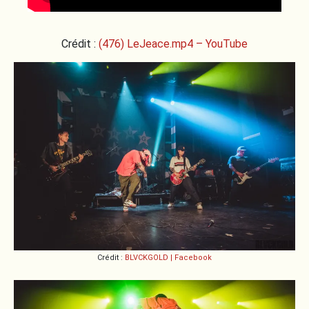
Crédit :
(476) LeJeace.mp4 – YouTube
Crédit :
BLVCKGOLD | Facebook