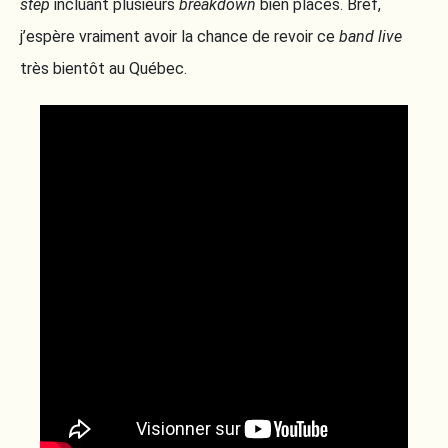
step
incluant plusieurs
breakdown
bien placés. Bref,
j’espère vraiment avoir la chance de revoir ce
band live
très bientôt au Québec.