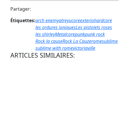
Partager:
Étiquettes:
arch enemy
atreyu
core
exterio
hardcore
les ordures ioniques
Les pistolets roses
les shirley
Metalcore
punk
punk rock
Rock la cause
Rock La Cauze
rome
sublime
sublime with rome
victoriaville
ARTICLES SIMILAIRES: