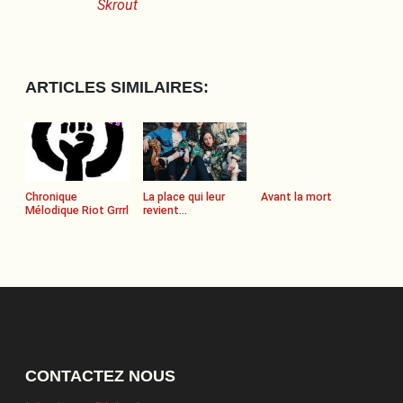
Skrout
ARTICLES SIMILAIRES:
Chronique
La place qui leur
Avant la mort
Mélodique Riot Grrrl
revient…
CONTACTEZ NOUS