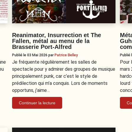
Reanimator, Insurrection et The
Méta
Fallen, métal au menu de la
Guh
Brasserie Port-Alfred
com
Publié le 03 Mai 2026
par
Patrice Belley
Publié
une
Je fréquente régulièrement les salles de
Pour 
eu
spectacle pour y admirer des groupes de musique
mars 
principalement punk, car c’est le style de
hardc
prédilection qui m’a conquis. Lors de moments
lourd 
opportuns, j’aime…
conco
Continuer la lecture
Co