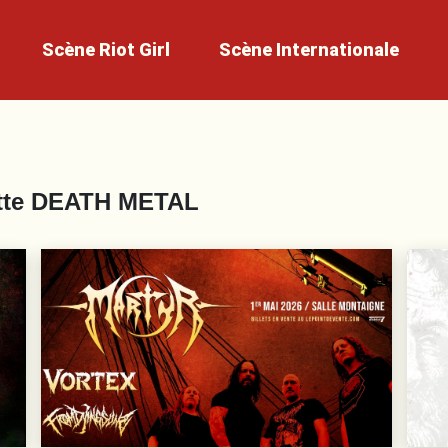
Scène
Riot Girl
Scène
Internationale
tte
DEATH METAL