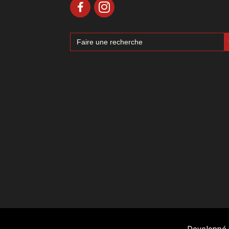
Sea
Search
for: