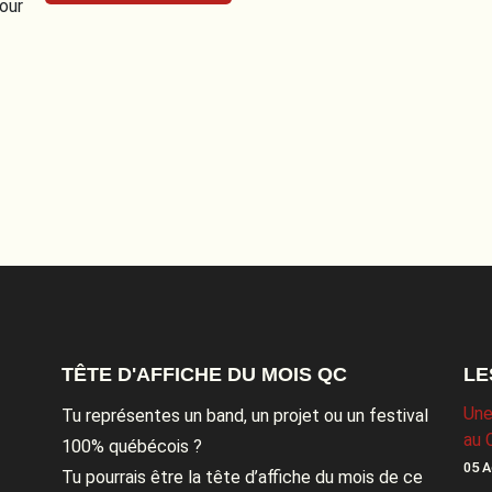
pour
TÊTE D'AFFICHE DU MOIS QC
LE
Une
Tu représentes un band, un projet ou un festival
au 
100% québécois ?
05 A
Tu pourrais être la tête d’affiche du mois de ce