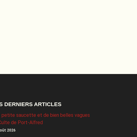
S DERNIERS ARTICLES
 petite saucette et de bien belles vagues
Culte de Port-Alfred
oût 2026