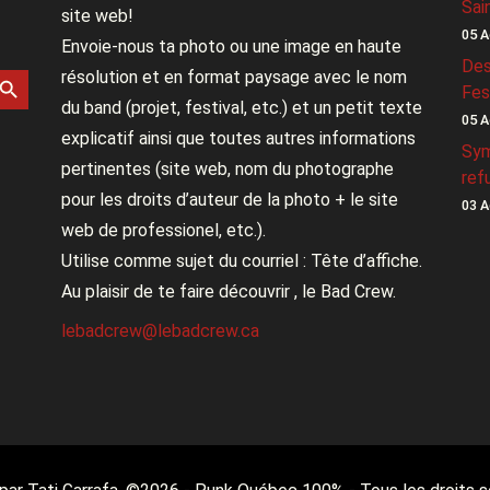
Sai
site web!
05 A
Envoie-nous ta photo ou une image en haute
Des
rch Button
résolution et en format paysage avec le nom
Fes
du band (projet, festival, etc.) et un petit texte
05 A
explicatif ainsi que toutes autres informations
Sym
pertinentes (site web, nom du photographe
ref
pour les droits d’auteur de la photo + le site
03 A
web de professionel, etc.).
Utilise comme sujet du courriel : Tête d’affiche.
Au plaisir de te faire découvrir , le Bad Crew.
lebadcrew@lebadcrew.ca