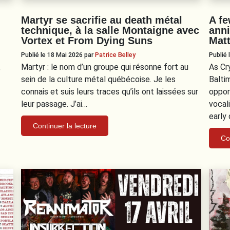
Martyr se sacrifie au death métal
A fe
technique, à la salle Montaigne avec
anni
Vortex et From Dying Suns
Mat
Publié le 18 Mai 2026
par
Patrice Belley
Publié
Martyr : le nom d’un groupe qui résonne fort au
As Cr
e
sein de la culture métal québécoise. Je les
Balti
connais et suis leurs traces qu’ils ont laissées sur
oppor
leur passage. J’ai…
vocal
early
Continuer la lecture
Co