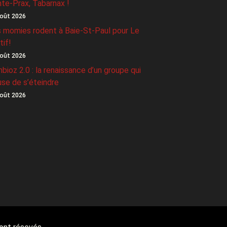
nte-Prax, Tabarnax !
oût 2026
 momies rodent à Baie-St-Paul pour Le
tif!
oût 2026
bioz 2.0 : la renaissance d’un groupe qui
use de s’éteindre
oût 2026