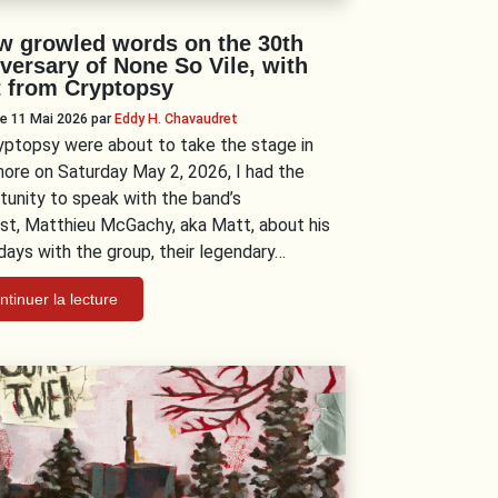
w growled words on the 30th
versary of None So Vile, with
t from Cryptopsy
 le 11 Mai 2026
par
Eddy H. Chavaudret
yptopsy were about to take the stage in
more on Saturday May 2, 2026, I had the
tunity to speak with the band’s
ist, Matthieu McGachy, aka Matt, about his
 days with the group, their legendary…
ntinuer la lecture