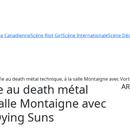
ne
Canadienne
Scène
Riot Girl
Scène
Internationale
Scène
Déc
fie au death métal technique, à la salle Montaigne avec Vo
ie au death métal
AR
salle Montaigne avec
Dying Suns