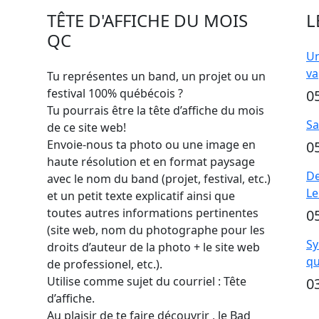
TÊTE D'AFFICHE DU MOIS
L
QC
Un
va
Tu représentes un band, un projet ou un
festival 100% québécois ?
0
Tu pourrais être la tête d’affiche du mois
Sa
de ce site web!
Envoie-nous ta photo ou une image en
0
haute résolution et en format paysage
De
avec le nom du band (projet, festival, etc.)
Le
et un petit texte explicatif ainsi que
toutes autres informations pertinentes
0
(site web, nom du photographe pour les
Sy
droits d’auteur de la photo + le site web
qu
de professionel, etc.).
Utilise comme sujet du courriel : Tête
0
d’affiche.
Au plaisir de te faire découvrir , le Bad