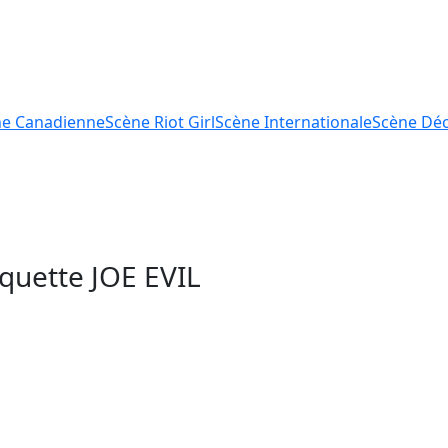
ne
Canadienne
Scène
Riot Girl
Scène
Internationale
Scène
Déc
tiquette
JOE EVIL