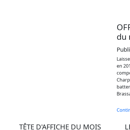
OFF
du 
Publ
Laiss
en 201
compo
Charpe
batter
Brass
Contin
TÊTE D'AFFICHE DU MOIS
L