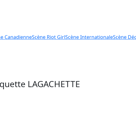
ne
Canadienne
Scène
Riot Girl
Scène
Internationale
Scène
Déc
tiquette
LAGACHETTE