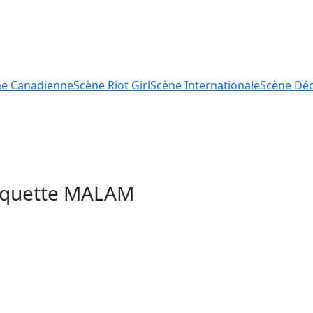
ne
Canadienne
Scène
Riot Girl
Scène
Internationale
Scène
Déc
tiquette
MALAM