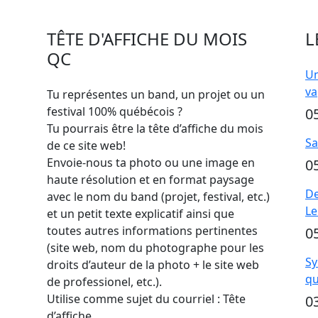
TÊTE D'AFFICHE DU MOIS
L
QC
Un
va
Tu représentes un band, un projet ou un
festival 100% québécois ?
0
Tu pourrais être la tête d’affiche du mois
Sa
de ce site web!
Envoie-nous ta photo ou une image en
0
haute résolution et en format paysage
De
avec le nom du band (projet, festival, etc.)
Le
et un petit texte explicatif ainsi que
toutes autres informations pertinentes
0
(site web, nom du photographe pour les
Sy
droits d’auteur de la photo + le site web
qu
de professionel, etc.).
Utilise comme sujet du courriel : Tête
0
d’affiche.