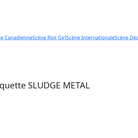
ne
Canadienne
Scène
Riot Girl
Scène
Internationale
Scène
Déc
tiquette
SLUDGE METAL