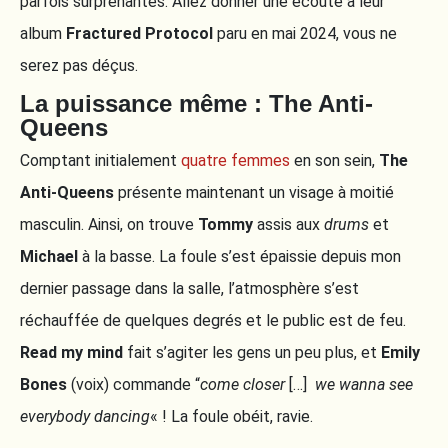
parfois surprenantes. Allez donner une écoute à leur
album
Fractured Protocol
paru en mai 2024, vous ne
serez pas déçus.
La puissance même : The Anti-
Queens
Comptant initialement
quatre femmes
en son sein,
The
Anti-Queens
présente maintenant un visage à moitié
masculin. Ainsi, on trouve
Tommy
assis aux
drums
et
Michael
à la basse. La foule s’est épaissie depuis mon
dernier passage dans la salle, l’atmosphère s’est
réchauffée de quelques degrés et le public est de feu.
Read my mind
fait s’agiter les gens un peu plus, et
Emily
Bones
(voix) commande “
come closer
[…]
we wanna see
everybody dancing
« ! La foule obéit, ravie.