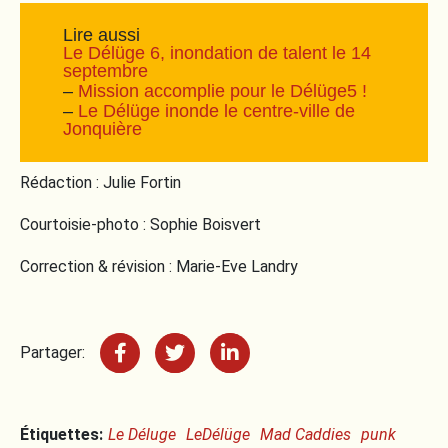
Lire aussi
Le Délüge 6, inondation de talent le 14
septembre
–
Mission accomplie pour le Délüge5 !
–
Le Délüge inonde le centre-ville de
Jonquière
Rédaction : Julie Fortin
Courtoisie-photo : Sophie Boisvert
Correction & révision : Marie-Eve Landry
Partager:
Étiquettes:
Le Déluge
LeDélüge
Mad Caddies
punk