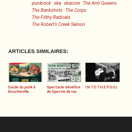
punkrock
ska
skacore
The Anti Queens
The Bankshots
The Corps
The Filthy Radicals
The Robert's Creek Saloon
ARTICLES SIMILAIRES:
Exode du punk à
Spectacle-bénéfice
I.N.T.O T.H.E P.O.O.L
Boucherville
de Spectre de rue