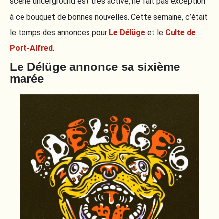
scène underground est très active, ne fait pas exception
à ce bouquet de bonnes nouvelles. Cette semaine, c’était
le temps des annonces pour
Le Délüge
et le
Culte de
Port-Alfred
.
Le Délüge annonce sa sixième
marée