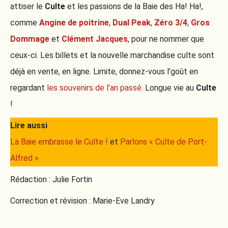
attiser le
Culte
et les passions de la Baie des Ha! Ha!,
comme
Angine de poitrine
,
Dual Peak
,
Zéro 3/4
,
Gros
Dommage
et
Clément Jacques
, pour ne nommer que
ceux-ci. Les billets et la nouvelle marchandise culte sont
déjà en vente, en ligne. Limite, donnez-vous l’goût en
regardant
les souvenirs de l’an passé
. Longue vie au
Culte
!
Lire aussi
La Baie embrasse le Culte !
et
Parlons « Culte de Port-
Alfred »
Rédaction : Julie Fortin
Correction et révision : Marie-Eve Landry