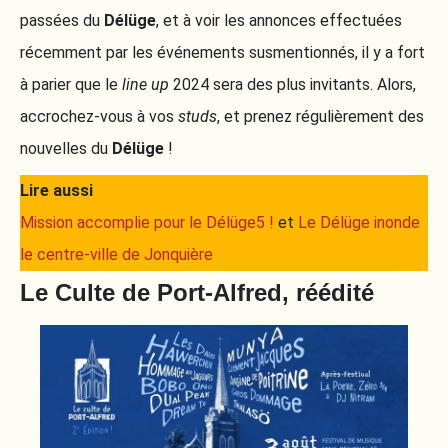
passées du
Délüge
, et à voir les annonces effectuées
récemment par les événements susmentionnés, il y a fort
à parier que le
line up
2024 sera des plus invitants. Alors,
accrochez-vous à vos
studs
, et prenez régulièrement des
nouvelles du
Délüge
!
Lire aussi
Mission accomplie pour le Délüge5 !
et
Le Délüge inonde
le centre-ville de Jonquière
Le Culte de Port-Alfred, réédité