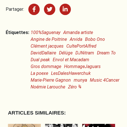
Partager:
Étiquettes:
100%Saguenay
Amanda artiste
Angine de Poitrine
Arvida
Bobo Ono
Clément jacques
CultePortAlfred
DavidDallaire
Délüge
DJNitram
Dream To
Dual peak
Envol et Macadam
Gros dommage
HommageJaguars
La poexe
LesDalesHawerchuk
Marie-Pierre Gagnon
munya
Music 4Cancer
Noémie Larouche
Zéro ¾
ARTICLES SIMILAIRES: