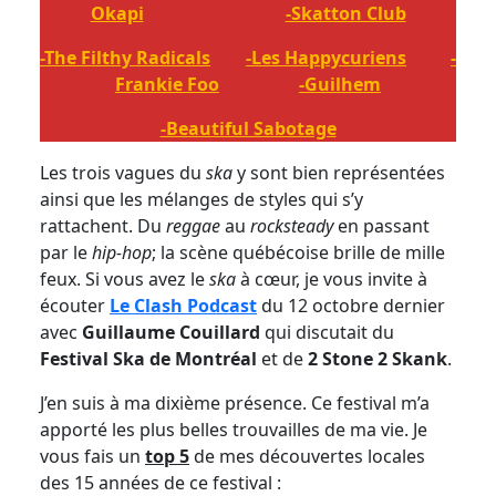
Okapi
-Skatton Club
-The Filthy Radicals
-Les Happycuriens
-
Frankie Foo
-Guilhem
-Beautiful Sabotage
Les trois vagues du
ska
y sont bien représentées
ainsi que les mélanges de styles qui s’y
rattachent. Du
reggae
au
rocksteady
en passant
par le
hip-hop
; la scène québécoise brille de mille
feux. Si vous avez le
ska
à cœur, je vous invite à
écouter
Le Clash Podcast
du 12 octobre dernier
avec
Guillaume Couillard
qui discutait du
Festival Ska de Montréal
et de
2 Stone 2 Skank
.
J’en suis à ma dixième présence. Ce festival m’a
apporté les plus belles trouvailles de ma vie. Je
vous fais un
top 5
de mes découvertes locales
des 15 années de ce festival :