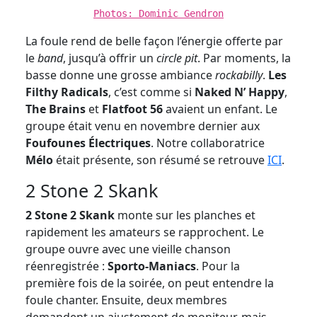
Photos: Dominic Gendron
La foule rend de belle façon l’énergie offerte par
le
band
, jusqu’à offrir un
circle pit
. Par moments, la
basse donne une grosse ambiance
rockabilly
.
Les
Filthy Radicals
, c’est comme si
Naked N’ Happy
,
The Brains
et
Flatfoot 56
avaient un enfant. Le
groupe était venu en novembre dernier aux
Foufounes Électriques
. Notre collaboratrice
Mélo
était présente, son résumé se retrouve
ICI
.
2 Stone 2 Skank
2 Stone 2 Skank
monte sur les planches et
rapidement les amateurs se rapprochent. Le
groupe ouvre avec une vieille chanson
réenregistrée :
Sporto-Maniacs
. Pour la
première fois de la soirée, on peut entendre la
foule chanter. Ensuite, deux membres
demandent un ajustement de moniteur, mais