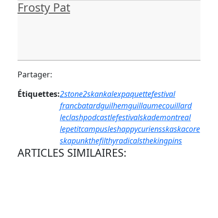
Frosty Pat
Partager:
Étiquettes:
2stone2skank
alexpaquette
festival
francbatard
guilhem
guillaumecouillard
leclashpodcast
lefestivalskademontreal
lepetitcampus
leshappycuriens
ska
skacore
skapunk
thefilthyradicals
thekingpins
ARTICLES SIMILAIRES: