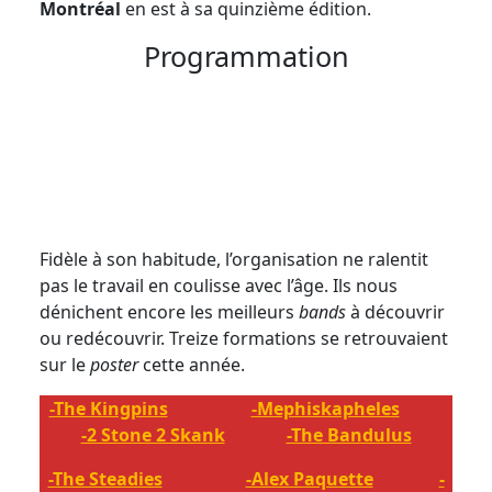
Montréal
en est à sa quinzième édition.
Programmation
Fidèle à son habitude, l’organisation ne ralentit
pas le travail en coulisse avec l’âge. Ils nous
dénichent encore les meilleurs
bands
à découvrir
ou redécouvrir. Treize formations se retrouvaient
sur le
poster
cette année.
-The Kingpins
-Mephiskapheles
-2 Stone 2 Skank
-The Bandulus
-The Steadies
-Alex Paquette
-