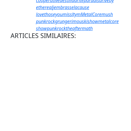
cooperativedesolidariteparadis
driveby
ethereal
jembrasselacause
lovethoseyoumiss
ltym
MetalCore
mush
punkrockgrunge
rimouski
showmetalcore
showpunkrock
theaftermath
ARTICLES SIMILAIRES: