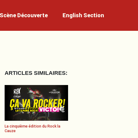
Scène
Découverte
English
Section
ARTICLES SIMILAIRES:
La cinquième édition du Rock la
Cauze