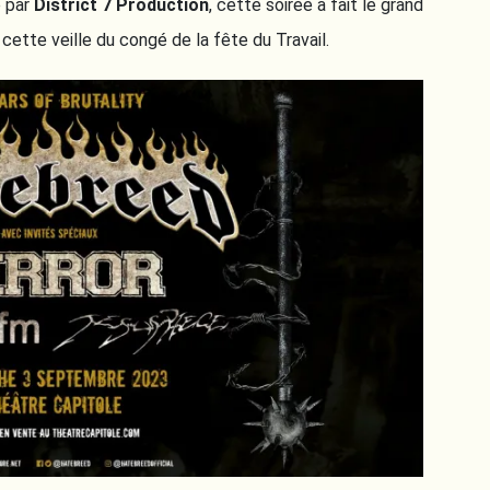
e par
District 7 Production
, cette soirée a fait le grand
n cette veille du congé de la fête du Travail.