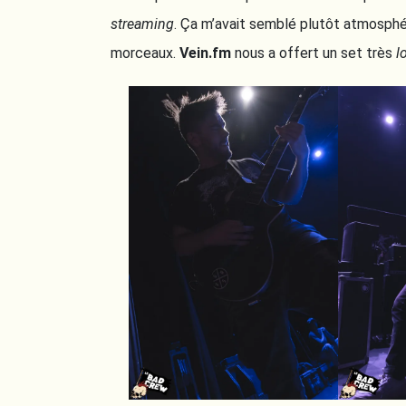
streaming
. Ça m’avait semblé plutôt atmosphé
morceaux.
Vein.fm
nous a offert un set très
l