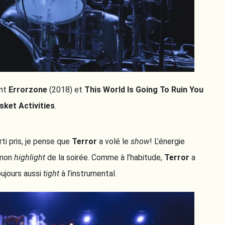
ent
Errorzone
(2018) et
This World Is Going To Ruin You
sket Activities
.
i pris, je pense que
Terror
a volé le
show
! L’énergie
 mon
highlight
de la soirée. Comme à l’habitude,
Terror
a
oujours aussi
tight
à l’instrumental.