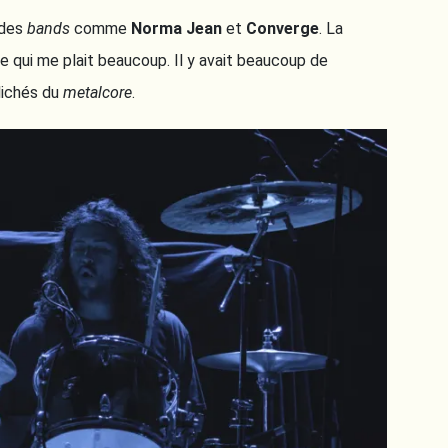
 des
bands
comme
Norma Jean
et
Converge
. La
ce qui me plait beaucoup. Il y avait beaucoup de
lichés du
metalcore
.