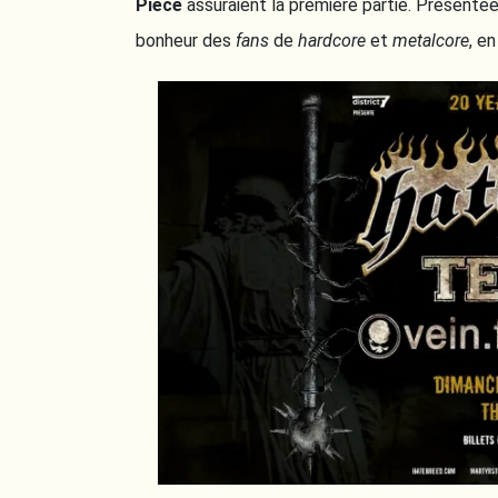
Piece
assuraient la première partie. Présenté
bonheur des
fans
de
hardcore
et
metalcore
, e