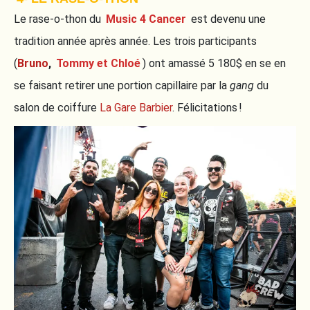
Le rase-o-thon du
Music 4 Cancer
est devenu une
tradition année après année. Les trois participants
(
Bruno
,
Tommy et Chloé
) ont amassé 5 180$ en se en
se faisant retirer une portion capillaire par la
gang
du
salon de coiffure
La Gare Barbier
. Félicitations !