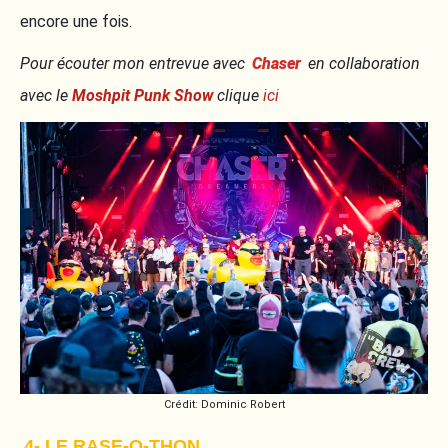
encore une fois.
Pour écouter mon entrevue avec
Chaser
en collaboration
avec le
Moshpit Punk Show
clique
ici
Crédit: Dominic Robert
4- LE RASE-O-THON