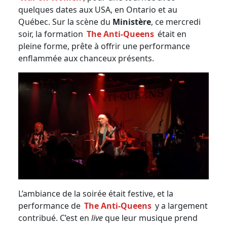
quelques dates aux USA, en Ontario et au
Québec. Sur la scène du
Ministère
, ce mercredi
soir, la formation
The Anti-Queens
était en
pleine forme, prête à offrir une performance
enflammée aux chanceux présents.
L’ambiance de la soirée était festive, et la
performance de
The Anti-Queens
y a largement
contribué. C’est en
live
que leur musique prend