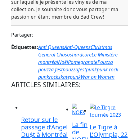
sur laquelle je présente les vinyles de ma
collection. Je souhaite donc vous partager ma
passion en étant membre du Bad Crew!
Partager:
Étiquettes:
Anti Queens
Anti-Queens
Christmas
General Chasos
hardcore
Le Ministère
montréal
Noël
Pomegranate
Pouzza
pouzza fest
pouzzafest
punk
punk rock
punkrock
skatepunk
War on Women
ARTICLES SIMILAIRES:
Retour sur le
La fin
passage d’Angel
Le Tigre à
de
Du$t à Montréal
L’Olympia, 22