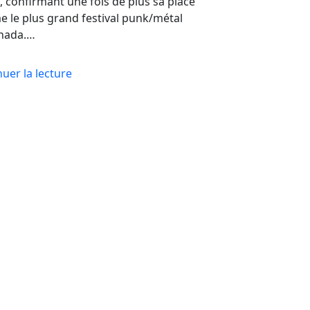
 confirmant une fois de plus sa place
 le plus grand festival punk/métal
nada.…
uer la lecture