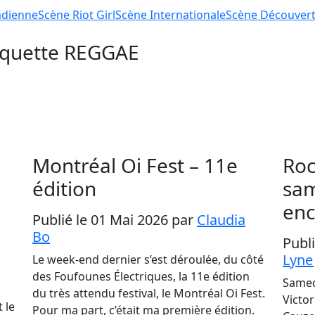
dienne
Scène
Riot Girl
Scène
Internationale
Scène
Découver
tiquette
REGGAE
Montréal Oi Fest – 11e
Roc
édition
sam
enc
Publié le 01 Mai 2026
par
Claudia
Bo
Publ
Lyne
Le week-end dernier s’est déroulée, du côté
des Foufounes Électriques, la 11e édition
Samedi
du très attendu festival, le Montréal Oi Fest.
Victor
 le
Pour ma part, c’était ma première édition.