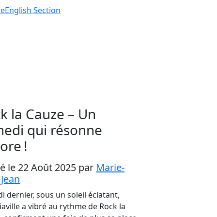
te
English
Section
k la Cauze – Un
edi qui résonne
ore !
ié le 22 Août 2025
par
Marie-
 Jean
 dernier, sous un soleil éclatant,
iaville a vibré au rythme de Rock la