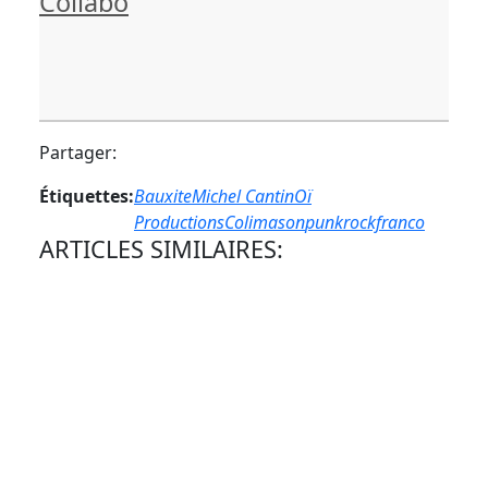
Collabo
Partager:
Étiquettes:
Bauxite
Michel Cantin
Oï
ProductionsColimason
punkrockfranco
ARTICLES SIMILAIRES: