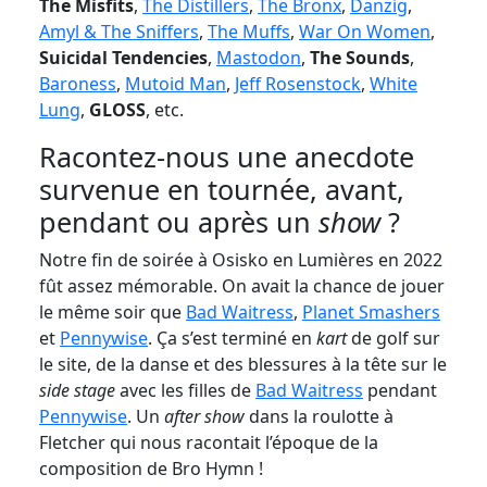
The Misfits
,
The Distillers
,
The Bronx
,
Danzig
,
Amyl & The Sniffers
,
The Muffs
,
War On Women
,
Suicidal Tendencies
,
Mastodon
,
The Sounds
,
Baroness
,
Mutoid Man
,
Jeff Rosenstock
,
White
Lung
,
GLOSS
, etc.
Racontez-nous une anecdote
survenue en tournée, avant,
pendant ou après un
show
?
Notre fin de soirée à Osisko en Lumières en 2022
fût assez mémorable. On avait la chance de jouer
le même soir que
Bad Waitress
,
Planet Smashers
et
Pennywise
. Ça s’est terminé en
kart
de golf sur
le site, de la danse et des blessures à la tête sur le
side stage
avec les filles de
Bad Waitress
pendant
Pennywise
. Un
after show
dans la roulotte à
Fletcher qui nous racontait l’époque de la
composition de Bro Hymn !