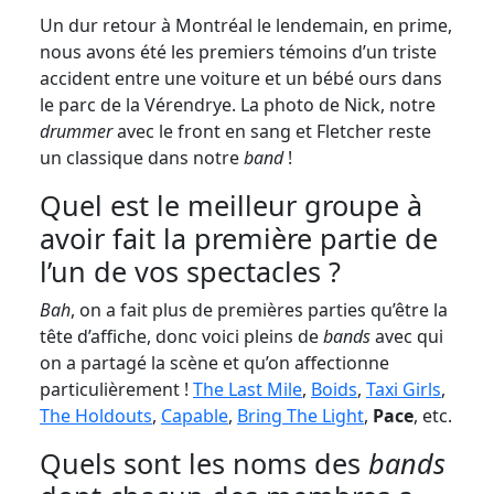
Un dur retour à Montréal le lendemain, en prime,
nous avons été les premiers témoins d’un triste
accident entre une voiture et un bébé ours dans
le parc de la Vérendrye. La photo de Nick, notre
drummer
avec le front en sang et Fletcher reste
un classique dans notre
band
!
Quel est le meilleur groupe à
avoir fait la première partie de
l’un de vos spectacles ?
Bah
, on a fait plus de premières parties qu’être la
tête d’affiche, donc voici pleins de
bands
avec qui
on a partagé la scène et qu’on affectionne
particulièrement !
The Last Mile
,
Boids
,
Taxi Girls
,
The Holdouts
,
Capable
,
Bring The Light
,
Pace
, etc.
Quels sont les noms des
bands