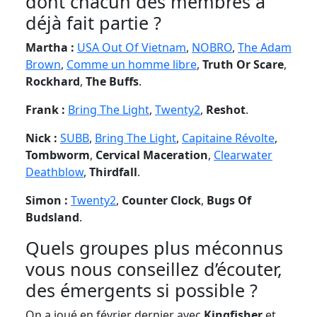
dont chacun des membres a
déjà fait partie ?
Martha :
USA Out Of Vietnam
,
NOBRO
,
The Adam
Brown
,
Comme un homme libre
,
Truth Or Scare
,
Rockhard
,
The Buffs
.
Frank :
Bring The Light
,
Twenty2
,
Reshot
.
Nick :
SUBB
,
Bring The Light
,
Capitaine Révolte
,
Tombworm
,
Cervical Maceration
,
Clearwater
Deathblow
,
Thirdfall
.
Simon :
Twenty2
,
Counter Clock
,
Bugs Of
Budsland
.
Quels groupes plus méconnus
vous nous conseillez d’écouter,
des émergents si possible ?
On a joué en février dernier avec
Kingfisher
et