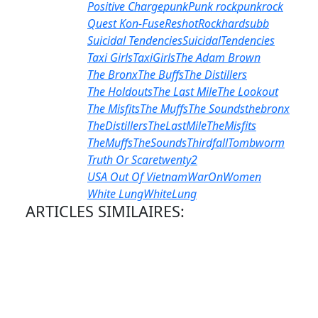
Positive Charge
punk
Punk rock
punkrock
Quest Kon-Fuse
Reshot
Rockhard
subb
Suicidal Tendencies
SuicidalTendencies
Taxi Girls
TaxiGirls
The Adam Brown
The Bronx
The Buffs
The Distillers
The Holdouts
The Last Mile
The Lookout
The Misfits
The Muffs
The Sounds
thebronx
TheDistillers
TheLastMile
TheMisfits
TheMuffs
TheSounds
Thirdfall
Tombworm
Truth Or Scare
twenty2
USA Out Of Vietnam
WarOnWomen
White Lung
WhiteLung
ARTICLES SIMILAIRES: