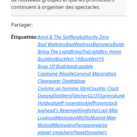
continuent à organiser des spectacles.
Partager:
Étiquettes:
Amyl & The Sniffers
Authority Zero
Bad Waitress
BadWaitress
Baroness
Boids
Bring The Light
BringTheLight
Bro Hymn
Buckfest
Buckfest 16
Buckfest16
Bugs Of Budsland
capable
Capitaine Révolte
Cervical Maceration
Clearwater Deathblow
Comme un homme libre
Counter Clock
Danzig
Distillers
Fletcher
GLOSS
grimskunk
Holdouts
jeff rosenstock
jeffrosenstock
Jughead's Revenge
Kingfisher
Last Mile
Lookout
Mastodon
Misfits
Mutoid Man
MutoidMan
nobro
Pace
pennywise
planet smashers
PlanetSmashers