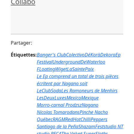
Collabo
Partager:
Étiquettes:
Banger's Club
Colectivo
DéKorà
Dekora
Ep
FestivalUndergroundDeWaterloo
FLoatingWiget
LaSaintePaix
Le Ep comprend un total de trois pièces
écritent par Nagano soit
LeClubSoda
Les Ramoneurs de Menhirs
LesDeuxLuxes
Mexico
Mexique
Morro-carnal Prodzsz
Nagano
Nicolas Tomarodans
Pinche Nacho
Québec
RAGM
RedHotChilliPeppers
Santiago de la Peña
ShazamFest
studio NT
studio REC4
The Velvet SuperSloths