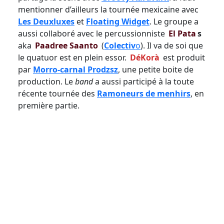
mentionner d’ailleurs la tournée mexicaine avec
Les Deuxluxes
et
Floating Widget
. Le groupe a
aussi collaboré avec le percussionniste
El Pata
s
aka
Paadree Saanto
(
Colectiv
o
). Il va de soi que
le quatuor est en plein essor.
DéKorà
est produit
par
Morro-carnal Prodzsz
, une petite boite de
production. Le
band
a aussi participé à la toute
récente tournée des
Ramoneurs de menhirs
, en
première partie.