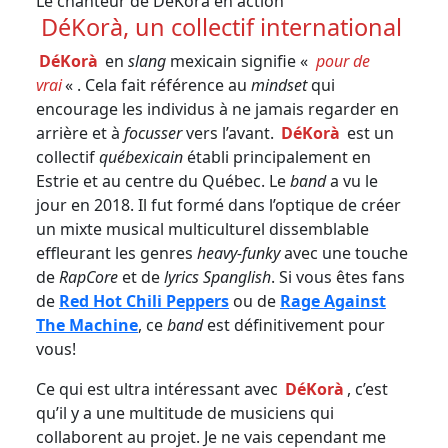
Le chanteur de DéKorà en action
DéKorà, un collectif international
DéKorà
en
slang
mexicain signifie «
pour de
vrai
« . Cela fait référence au
mindset
qui
encourage les individus à ne jamais regarder en
arrière et à
focusser
vers l’avant.
DéKorà
est un
collectif
québexicain
établi principalement en
Estrie et au centre du Québec. Le
band
a vu le
jour en 2018. Il fut formé dans l’optique de créer
un mixte musical multiculturel dissemblable
effleurant les genres
heavy-funky
avec une touche
de
RapCore
et de
lyrics Spanglish
. Si vous êtes fans
de
Red Hot Chili Peppers
ou de
Rage Against
The Machine
, ce
band
est définitivement pour
vous!
Ce qui est ultra intéressant avec
DéKorà
, c’est
qu’il y a une multitude de musiciens qui
collaborent au projet. Je ne vais cependant me