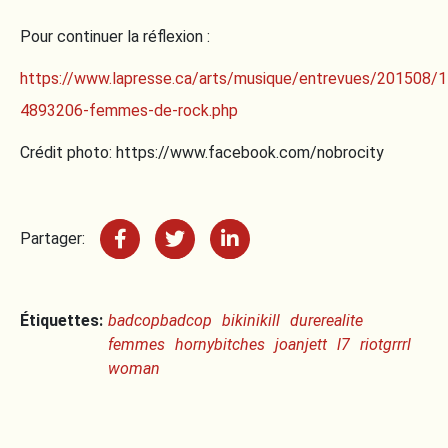
Pour continuer la réflexion :
https://www.lapresse.ca/arts/musique/entrevues/201508/
4893206-femmes-de-rock.php
Crédit photo: https://www.facebook.com/nobrocity
Partager:
Étiquettes:
badcopbadcop
bikinikill
durerealite
femmes
hornybitches
joanjett
l7
riotgrrrl
woman