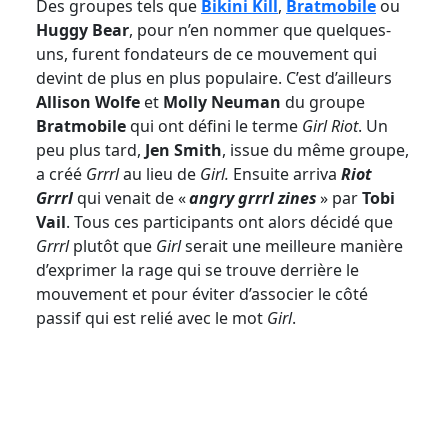
Des groupes tels que
Bikini Kill
,
Bratmobile
ou
Huggy Bear
, pour n’en nommer que quelques-
uns, furent fondateurs de ce mouvement qui
devint de plus en plus populaire. C’est d’ailleurs
Allison Wolfe
et
Molly Neuman
du groupe
Bratmobile
qui ont défini le terme
Girl Riot
. Un
peu plus tard,
Jen Smith
, issue du même groupe,
a créé
Grrrl
au lieu de
Girl.
Ensuite arriva
Riot
Grrrl
qui venait de «
angry grrrl zines
» par
Tobi
Vail
. Tous ces participants ont alors décidé que
Grrrl
plutôt que
Girl
serait une meilleure manière
d’exprimer la rage qui se trouve derrière le
mouvement et pour éviter d’associer le côté
passif qui est relié avec le mot
Girl
.