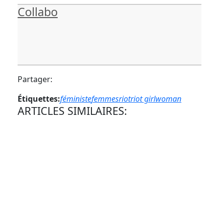
Collabo
Partager:
Étiquettes:
féministe
femmes
riot
riot girl
woman
ARTICLES SIMILAIRES: