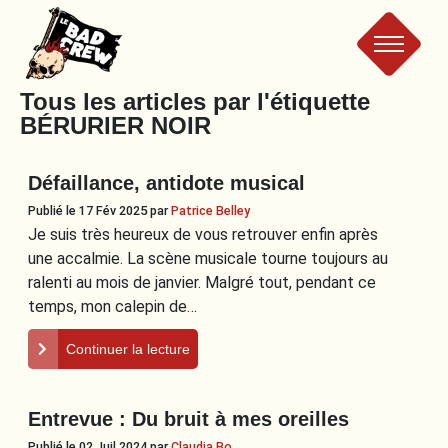
Le
Tous les articles par l'étiquette
BÉRURIER NOIR
Bad
Défaillance, antidote musical
Crew
Publié le 17 Fév 2025
par
Patrice Belley
Je suis très heureux de vous retrouver enfin après
une accalmie. La scène musicale tourne toujours au
ralenti au mois de janvier. Malgré tout, pendant ce
temps, mon calepin de…
Continuer la lecture
Entrevue : Du bruit à mes oreilles
Publié le 02 Juil 2024
par
Claudia Bo