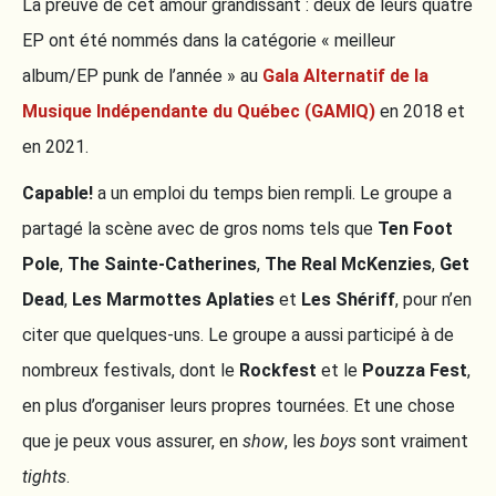
La preuve de cet amour grandissant : deux de leurs quatre
EP ont été nommés dans la catégorie « meilleur
album/EP punk de l’année » au
Gala Alternatif de la
Musique Indépendante du Québec (GAMIQ)
en 2018 et
en 2021.
Capable!
a un emploi du temps bien rempli. Le groupe a
partagé la scène avec de gros noms tels que
Ten Foot
Pole
,
The Sainte-Catherines
,
The Real McKenzies
,
Get
Dead
,
Les Marmottes Aplaties
et
Les Shériff
, pour n’en
citer que quelques-uns. Le groupe a aussi participé à de
nombreux festivals, dont le
Rockfest
et le
Pouzza Fest
,
en plus d’organiser leurs propres tournées. Et une chose
que je peux vous assurer, en
show
, les
boys
sont vraiment
tights
.