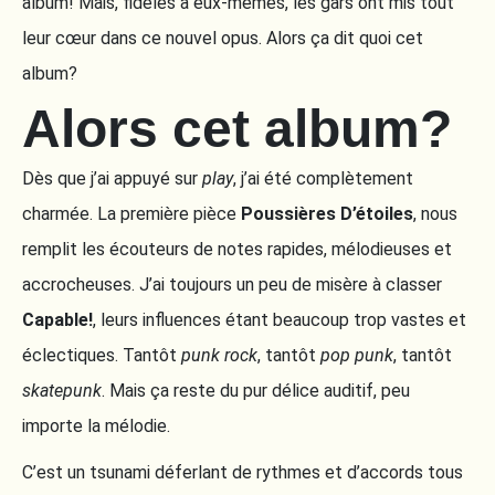
album! Mais, fidèles à eux-mêmes, les gars ont mis tout
leur cœur dans ce nouvel opus. Alors ça dit quoi cet
album?
Alors cet album?
Dès que j’ai appuyé sur
play
, j’ai été complètement
charmée. La première pièce
Poussières D’étoiles
, nous
remplit les écouteurs de notes rapides, mélodieuses et
accrocheuses. J’ai toujours un peu de misère à classer
Capable!
, leurs influences étant beaucoup trop vastes et
éclectiques. Tantôt
punk rock
, tantôt
pop punk
, tantôt
skatepunk
. Mais ça reste du pur délice auditif, peu
importe la mélodie.
C’est un tsunami déferlant de rythmes et d’accords tous