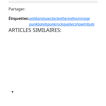
Partager:
Étiquettes:
antibaretspectacle
ethereal
hommage
punkbands
punkrock
quebec
show
tribute
ARTICLES SIMILAIRES: