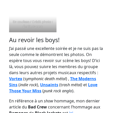
En coulisse / Crédit photo :
Émilie Parent
Au revoir les boys!
J’ai passé une excellente soirée et je ne suis pas la
seule comme le démontrent les photos. On
espère tous vous revoir sur scène les boys! D’ici
là, vous pouvez suivre les membres du groupe
dans leurs autres projets musicaux respectifs :
Vortex
(s
ymphonic death métal
) ,
The Moderns
Sins
(
indie rock
),
Unsaints
(t
rash métal)
et
Love
Those Your Miss
(
punk rock anglo
).
En référence à un
show
hommage, mon dernier
article du
Bad Crew
concernant l’hommage aux