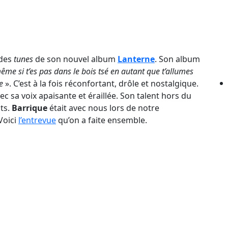
des
tunes
de son nouvel album
Lanterne
. Son album
ême si t’es pas dans le bois tsé en autant que t’allumes
e
». C’est à la fois réconfortant, drôle et nostalgique.
c sa voix apaisante et éraillée. Son talent hors du
ts.
Barrique
était avec nous lors de notre
Voici
l’entrevue
qu’on a faite ensemble.