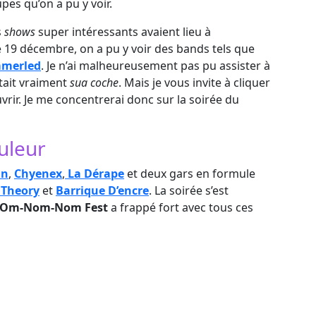
es qu’on a pu y voir.
s
shows
super intéressants avaient lieu à
 19 décembre, on a pu y voir des bands tels que
merled
. Je n’ai malheureusement pas pu assister à
était vraiment
sua coche
. Mais je vous invite à cliquer
rir. Je me concentrerai donc sur la soirée du
uleur
in
,
Chyenex
,
La Dérape
et deux gars en formule
 Theory
et
Barrique D’encre
. La soirée s’est
Om-Nom-Nom Fest
a frappé fort avec tous ces