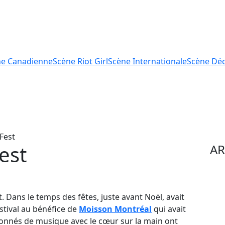
ne
Canadienne
Scène
Riot Girl
Scène
Internationale
Scène
Déc
Fest
est
AR
 Dans le temps des fêtes, juste avant Noël, avait
stival au bénéfice de
Moisson Montréal
qui avait
nnés de musique avec le cœur sur la main ont