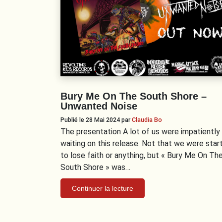
Bury Me On The South Shore –
Unwanted Noise
Publié le 28 Mai 2024
par
Claudia Bo
The presentation A lot of us were impatiently
waiting on this release. Not that we were star
to lose faith or anything, but « Bury Me On Th
South Shore » was…
Continuer la lecture