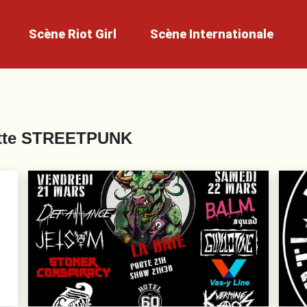
Scène
Riot Girl
Scène
Internationale
tte
STREETPUNK