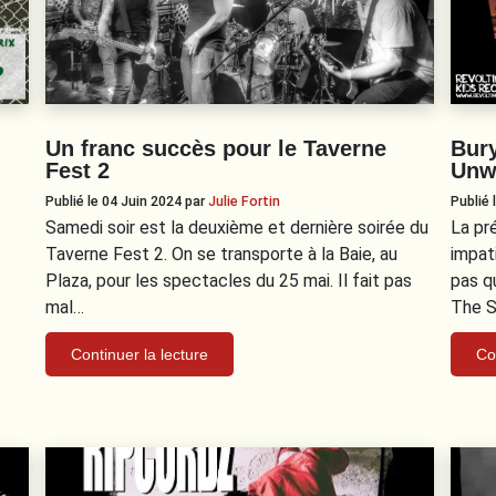
Un franc succès pour le Taverne
Bur
Fest 2
Unw
Publié le 04 Juin 2024
par
Julie Fortin
Publié
Samedi soir est la deuxième et dernière soirée du
La pr
Taverne Fest 2. On se transporte à la Baie, au
impat
Plaza, pour les spectacles du 25 mai. Il fait pas
pas q
mal…
The S
Continuer la lecture
Co