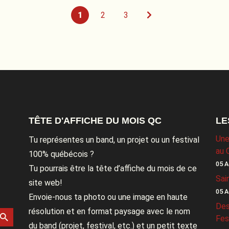
1
2
3
TÊTE D'AFFICHE DU MOIS QC
LE
Une
Tu représentes un band, un projet ou un festival
au 
100% québécois ?
05 A
Tu pourrais être la tête d’affiche du mois de ce
Sai
site web!
05 A
Envoie-nous ta photo ou une image en haute
Des
rch Button
résolution et en format paysage avec le nom
Fes
du band (projet, festival, etc.) et un petit texte