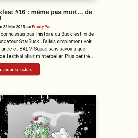
kfest #16 : même pas mort… de
!
 le 22 Mar 2025
par
Frosty Pat
 connaissais pas l’histoire du Buckfest, ni de
ondateur StarBuck. J’allais simplement voir
llance et BALM Squad sans savoir à quel
ce festival allait m’interpeller. Plus centré…
ntinuer la lecture