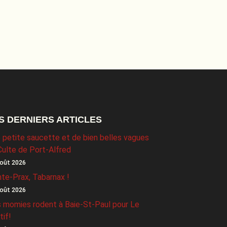
S DERNIERS ARTICLES
 petite saucette et de bien belles vagues
Culte de Port-Alfred
oût 2026
nte-Prax, Tabarnax !
oût 2026
 momies rodent à Baie-St-Paul pour Le
tif!