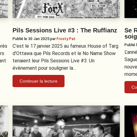
Pils Sessions Live #3 : The Ruffianz
Se R
soi
Publié le 30 Jan 2025
par
Frosty Pat
Publié
près
C’est le 17 janvier 2025 au fameux House of Targ
L’ann
rs
d’Ottawa que Pils Records et le No Name Show
Sague
ant
tenaient leur Pils Sessions Live #3. Un
nouve
évènement pour souligner la…
momen
Continuer la lecture
Co