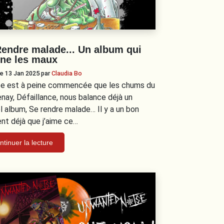
endre malade​.​.​. Un album qui
gne les maux
 le 13 Jan 2025
par
Claudia Bo
ée est à peine commencée que les chums du
nay, Défaillance, nous balance déjà un
l album, Se rendre malade… Il y a un bon
t déjà que j’aime ce…
ntinuer la lecture